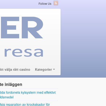
Follow Us
Att välja rätt casino
Kategorier
te inläggen
da fordonets kylsystem med effektivt
yddsmedel
fsig reparation av krockskador för