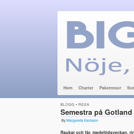
BigBender
Nöje, musik, resa och shopping
Hem
Charter
Paketresor
Sve
BLOGG
•
RESA
Semestra på Gotland
By
Margareta Karlsson
Raukar och får, medeltidsveckan, r