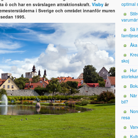
optimal 
ta ö och har en svårslagen attraktionskraft.
Visby
är
emesterstäderna i Sverige och området innanför muren
Stil
 sedan 1995.
varumär
Så h
familjes
Åka 
Krea
skoj
Hur 
storleka
Bok
När 
bil?
Nord
resa
Vand
Kult