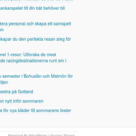
ankarspelet till din båt behöver bli
tera personal och skapa ett samspelt
am
kapar du den perfekta resan steg för
el 1-resor: Utforska de mest
e racingdestinationerna runt om i
iv semester i Bohuslän och Malmön för
iljen
estra på Gotland
ot nytt inför sommaren
 för nya kläder till sommarens fester
Powered By
WordPress
|
Voyage Theme