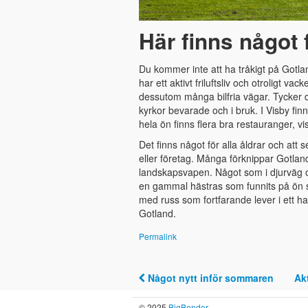
Här finns något f
Du kommer inte att ha tråkigt på Gotl
har ett aktivt friluftsliv och otroligt v
dessutom många bilfria vägar. Tycker d
kyrkor bevarade och i bruk. I Visby fi
hela ön finns flera bra restauranger, vi
Det finns något för alla åldrar och att
eller företag. Många förknippar Gotlan
landskapsvapen. Något som i djurväg oc
en gammal hästras som funnits på ön se
med russ som fortfarande lever i ett halv
Gotland.
Permalink
Något nytt inför sommaren
Ak
Post navigation
© 2025
BigBender