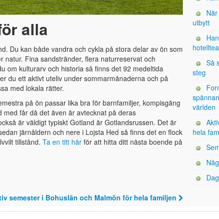
När 
utbytt
ör alla
Han
hotellte
and. Du kan både vandra och cykla på stora delar av ön som
acker natur. Fina sandstränder, flera naturreservat och
Så s
u om kulturarv och historia så finns det 92 medeltida
steg
nner du ett aktivt uteliv under sommarmånaderna och på
Form
ssa med lokala rätter.
spännand
 semestra på ön passar lika bra för barnfamiljer, kompisgäng
världen
d med får då det även är avtecknat på deras
Akt
kså är väldigt typiskt Gotland är Gotlandsrussen. Det är
hela fam
dan järnåldern och nere i Lojsta Hed så finns det en flock
vilt tillstånd.
Ta en titt här
för att hitta ditt nästa boende på
Sem
Någ
Dags
tiv semester i Bohuslän och Malmön för hela familjen