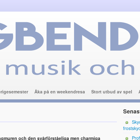
rigesemester
Åka på en weekendresa
Stort utbud av spel
Senas
Skyd
frostsk
Prof
ingmuren och den svårförståeliga men charmiga