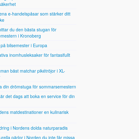
säkerhet
rena e-handelspåsar som stärker ditt
ke
ittar du den bästa stugan för
emestern i Kronoberg
på bilsemester i Europa
tiva inomhusleksaker för fantasifullt
man bäst matchar pikétröjor i XL-
r
a din drömstuga för sommarsemestern
är det dags att boka en service för din
ens matdestinationer en kulinarisk
ring i Nordens dolda naturparadis
urella pärlor i Norden du inte får missa